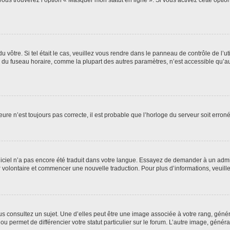
vous trouverez l’option « Masquer mon statut en ligne ». Si vous activez cette opti
 du vôtre. Si tel était le cas, veuillez vous rendre dans le panneau de contrôle de l’u
u fuseau horaire, comme la plupart des autres paramètres, n’est accessible qu’aux uti
eure n’est toujours pas correcte, il est probable que l’horloge du serveur soit erro
logiciel n’a pas encore été traduit dans votre langue. Essayez de demander à un admin
ter volontaire et commencer une nouvelle traduction. Pour plus d’informations, veuil
s consultez un sujet. Une d’elles peut être une image associée à votre rang, géné
ou permet de différencier votre statut particulier sur le forum. L’autre image, gén