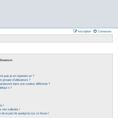
Inscription
Connexion
ilisateurs
nt puis-je en rejoindre un ?
 groupe d’utilisateurs ?
paraissent dans une couleur différente ?
défaut » ?
s !
non sollicités !
e de la part de quelqu’un sur ce forum !