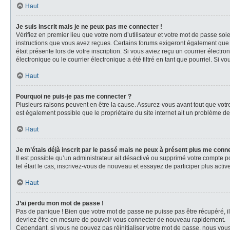
Haut
Je suis inscrit mais je ne peux pas me connecter !
Vérifiez en premier lieu que votre nom d’utilisateur et votre mot de passe soi
instructions que vous avez reçues. Certains forums exigeront également que le
était présente lors de votre inscription. Si vous aviez reçu un courrier élec
électronique ou le courrier électronique a été filtré en tant que pourriel. Si 
Haut
Pourquoi ne puis-je pas me connecter ?
Plusieurs raisons peuvent en être la cause. Assurez-vous avant tout que votre 
est également possible que le propriétaire du site internet ait un problème de c
Haut
Je m’étais déjà inscrit par le passé mais ne peux à présent plus me conn
Il est possible qu’un administrateur ait désactivé ou supprimé votre compte p
tel était le cas, inscrivez-vous de nouveau et essayez de participer plus act
Haut
J’ai perdu mon mot de passe !
Pas de panique ! Bien que votre mot de passe ne puisse pas être récupéré, il p
devriez être en mesure de pouvoir vous connecter de nouveau rapidement.
Cependant, si vous ne pouvez pas réinitialiser votre mot de passe, nous vous