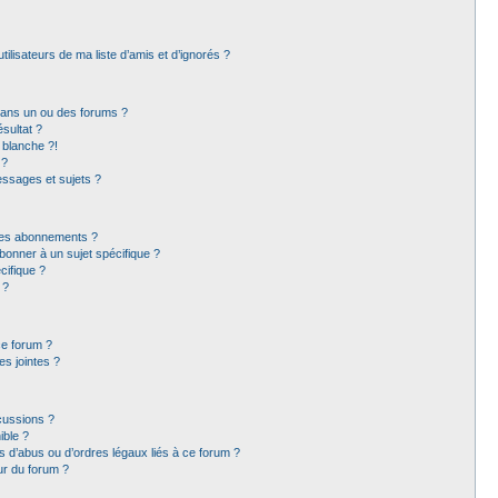
ilisateurs de ma liste d’amis et d’ignorés ?
dans un ou des forums ?
sultat ?
 blanche ?!
 ?
ssages et sujets ?
t les abonnements ?
bonner à un sujet spécifique ?
ifique ?
 ?
ce forum ?
s jointes ?
cussions ?
ible ?
 d’abus ou d’ordres légaux liés à ce forum ?
ur du forum ?