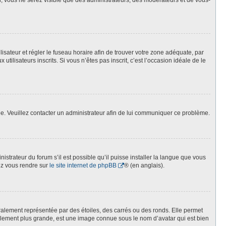
on, vous ne serez visible que des administrateurs, des modérateurs et de vous-
tilisateur et régler le fuseau horaire afin de trouver votre zone adéquate, par
lisateurs inscrits. Si vous n’êtes pas inscrit, c’est l’occasion idéale de le
née. Veuillez contacter un administrateur afin de lui communiquer ce problème.
istrateur du forum s’il est possible qu’il puisse installer la langue que vous
lez vous rendre sur
le site internet de phpBB
® (en anglais).
ralement représentée par des étoiles, des carrés ou des ronds. Elle permet
éralement plus grande, est une image connue sous le nom d’avatar qui est bien