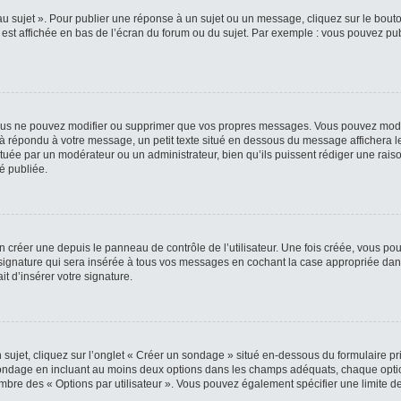
 sujet ». Pour publier une réponse à un sujet ou un message, cliquez sur le bouton
est affichée en bas de l’écran du forum ou du sujet. Par exemple : vous pouvez pu
us ne pouvez modifier ou supprimer que vos propres messages. Vous pouvez modif
éjà répondu à votre message, un petit texte situé en dessous du message affichera le
fectuée par un modérateur ou un administrateur, bien qu’ils puissent rédiger une raiso
é publiée.
créer une depuis le panneau de contrôle de l’utilisateur. Une fois créée, vous pou
signature qui sera insérée à tous vos messages en cochant la case appropriée dans l
it d’insérer votre signature.
jet, cliquez sur l’onglet « Créer un sondage » situé en-dessous du formulaire princ
 sondage en incluant au moins deux options dans les champs adéquats, chaque optio
ombre des « Options par utilisateur ». Vous pouvez également spécifier une limite de 