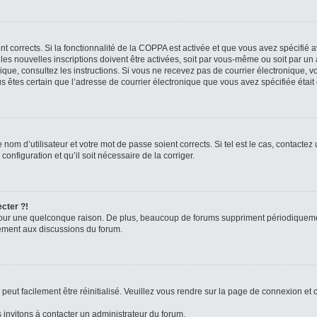
ent corrects. Si la fonctionnalité de la COPPA est activée et que vous avez spécifié 
s nouvelles inscriptions doivent être activées, soit par vous-même ou soit par un a
tronique, consultez les instructions. Si vous ne recevez pas de courrier électroniqu
vous êtes certain que l’adresse de courrier électronique que vous avez spécifiée étai
nom d’utilisateur et votre mot de passe soient corrects. Si tel est le cas, contactez
onfiguration et qu’il soit nécessaire de la corriger.
ecter ?!
our une quelconque raison. De plus, beaucoup de forums suppriment périodiquement l
ivement aux discussions du forum.
eut facilement être réinitialisé. Veuillez vous rendre sur la page de connexion et 
 invitons à contacter un administrateur du forum.