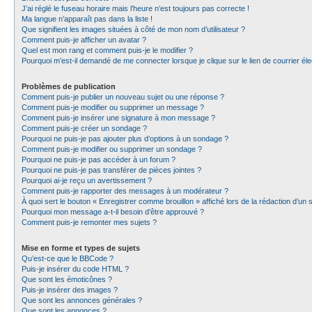
J’ai réglé le fuseau horaire mais l’heure n’est toujours pas correcte !
Ma langue n’apparaît pas dans la liste !
Que signifient les images situées à côté de mon nom d’utilisateur ?
Comment puis-je afficher un avatar ?
Quel est mon rang et comment puis-je le modifier ?
Pourquoi m’est-il demandé de me connecter lorsque je clique sur le lien de courrier élec
Problèmes de publication
Comment puis-je publier un nouveau sujet ou une réponse ?
Comment puis-je modifier ou supprimer un message ?
Comment puis-je insérer une signature à mon message ?
Comment puis-je créer un sondage ?
Pourquoi ne puis-je pas ajouter plus d’options à un sondage ?
Comment puis-je modifier ou supprimer un sondage ?
Pourquoi ne puis-je pas accéder à un forum ?
Pourquoi ne puis-je pas transférer de pièces jointes ?
Pourquoi ai-je reçu un avertissement ?
Comment puis-je rapporter des messages à un modérateur ?
À quoi sert le bouton « Enregistrer comme brouillon » affiché lors de la rédaction d’un s
Pourquoi mon message a-t-il besoin d’être approuvé ?
Comment puis-je remonter mes sujets ?
Mise en forme et types de sujets
Qu’est-ce que le BBCode ?
Puis-je insérer du code HTML ?
Que sont les émoticônes ?
Puis-je insérer des images ?
Que sont les annonces générales ?
Que sont les annonces ?