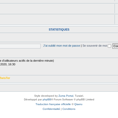
STATISTIQUES
J’ai oublié mon mot de passe
|
Se souvenir de moi
re d’utilisateurs actifs de la dernière minute)
 2020, 16:30
TwisTer
Style developed by
Zuma Portal
, Turaiel,
Développé par
phpBB
® Forum Software © phpBB Limited
Traduction française officielle
©
Qiaeru
Confidentialité
|
Conditions