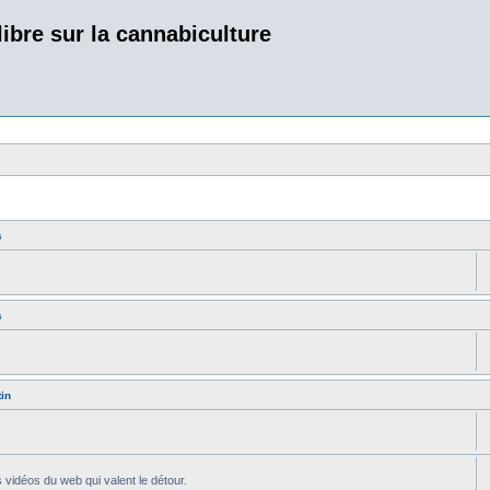
bre sur la cannabiculture
s
s
in
s vidéos du web qui valent le détour.