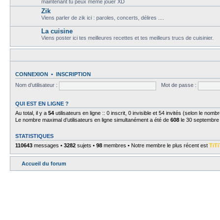
maintenant tu peux meme jouer XD
Zik
Viens parler de zik ici : paroles, concerts, délires ....
La cuisine
Viens poster ici tes meilleures recettes et tes meilleurs trucs de cuisinier.
CONNEXION
•
INSCRIPTION
Nom d’utilisateur :
Mot de passe :
QUI EST EN LIGNE ?
Au total, il y a
54
utilisateurs en ligne :: 0 inscrit, 0 invisible et 54 invités (selon le nomb
Le nombre maximal d’utilisateurs en ligne simultanément a été de
608
le 30 septembre
STATISTIQUES
110643
messages •
3282
sujets •
98
membres • Notre membre le plus récent est
TiTi
Accueil du forum