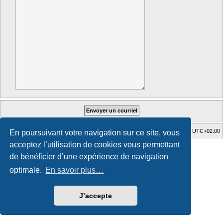
Accueil du forum
Fuseau horaire sur
UTC+02:00
En poursuivant votre navigation sur ce site, vous
acceptez l’utilisation de cookies vous permettant
Style developed by
Zuma Portal
, Turaiel,
Développé par
phpBB
® Forum Software © phpBB Limited
de bénéficier d’une expérience de navigation
Traduction française officielle
©
Qiaeru
optimale.
En savoir plus…
Confidentialité
|
Conditions
J’accepte