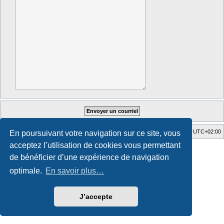
Accueil du forum
Fuseau horaire sur
UTC+02:00
En poursuivant votre navigation sur ce site, vous
acceptez l’utilisation de cookies vous permettant
Style developed by
Zuma Portal
, Turaiel,
Développé par
phpBB
® Forum Software © phpBB Limited
de bénéficier d’une expérience de navigation
Traduction française officielle
©
Qiaeru
optimale.
En savoir plus…
Confidentialité
|
Conditions
J’accepte