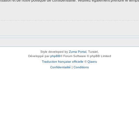
isation et de notre politique de confidentialité. Veuillez également prendre le temps
Style developed by
Zuma Portal
, Turaiel,
Développé par
phpBB
® Forum Software © phpBB Limited
Traduction française officielle
©
Qiaeru
Confidentialité
|
Conditions