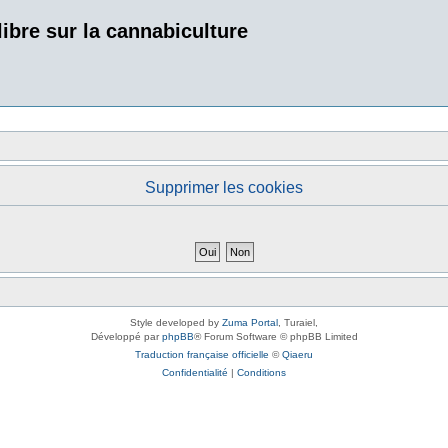
bre sur la cannabiculture
Supprimer les cookies
Style developed by
Zuma Portal
, Turaiel,
Développé par
phpBB
® Forum Software © phpBB Limited
Traduction française officielle
©
Qiaeru
Confidentialité
|
Conditions