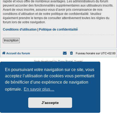
rapide et vous offre de nombreux avantages. Les administrateurs du forum
peuvent accorder des fonctionnalités supplémentaires aux utilisateurs inscrits.
Avant de vous inscrire, assurez-vous d’avoir pris connaissance de nos
conditions d’utilisation et de notre politique de confidentialité. Veuillez
également prendre le temps de consulter attentivement toutes les règles du
forum lors de votre navigation.
Conditions d’utilisation
|
Politique de confidentialité
Inscription
Accueil du forum
Fuseau horaire sur
UTC+02:00
Style developed by
Zuma Portal
, Turaiel,
Développé par
phpBB
® Forum Software © phpBB Limited
En poursuivant votre navigation sur ce site, vous
Traduction française officielle
©
Qiaeru
Confidentialité
|
Conditions
acceptez l’utilisation de cookies vous permettant
de bénéficier d’une expérience de navigation
optimale.
En savoir plus…
J’accepte