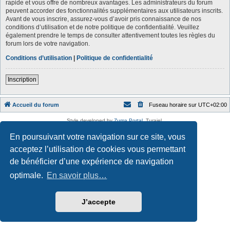
rapide et vous offre de nombreux avantages. Les administrateurs du forum
peuvent accorder des fonctionnalités supplémentaires aux utilisateurs inscrits.
Avant de vous inscrire, assurez-vous d’avoir pris connaissance de nos
conditions d’utilisation et de notre politique de confidentialité. Veuillez
également prendre le temps de consulter attentivement toutes les règles du
forum lors de votre navigation.
Conditions d’utilisation
|
Politique de confidentialité
Inscription
Accueil du forum
Fuseau horaire sur
UTC+02:00
Style developed by
Zuma Portal
, Turaiel,
Développé par
phpBB
® Forum Software © phpBB Limited
En poursuivant votre navigation sur ce site, vous
Traduction française officielle
©
Qiaeru
Confidentialité
|
Conditions
acceptez l’utilisation de cookies vous permettant
de bénéficier d’une expérience de navigation
optimale.
En savoir plus…
J’accepte