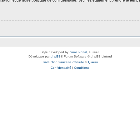
isation et de notre politique de confidentialité. Veuillez également prendre le temps
Style developed by
Zuma Portal
, Turaiel,
Développé par
phpBB
® Forum Software © phpBB Limited
Traduction française officielle
©
Qiaeru
Confidentialité
|
Conditions