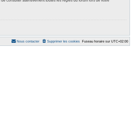
 de consulter attentivement toutes les règles du forum lors de votre
Nous contacter
Supprimer les cookies
Fuseau horaire sur
UTC+02:00