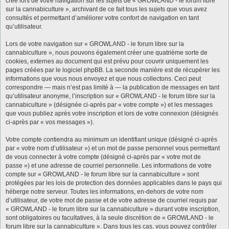
créé lors de votre navigation sur les sujets de « GROWLAND - le forum libre
sur la cannabiculture », archivant de ce fait tous les sujets que vous avez
consultés et permettant d’améliorer votre confort de navigation en tant
qu’utilisateur.
Lors de votre navigation sur « GROWLAND - le forum libre sur la
cannabiculture », nous pouvons également créer une quatrième sorte de
cookies, externes au document qui est prévu pour couvrir uniquement les
pages créées par le logiciel phpBB. La seconde manière est de récupérer les
informations que vous nous envoyez et que nous collectons. Ceci peut
correspondre — mais n’est pas limité à — la publication de messages en tant
qu’utilisateur anonyme, l’inscription sur « GROWLAND - le forum libre sur la
cannabiculture » (désignée ci-après par « votre compte ») et les messages
que vous publiez après votre inscription et lors de votre connexion (désignés
ci-après par « vos messages »).
Votre compte contiendra au minimum un identifiant unique (désigné ci-après
par « votre nom d’utilisateur ») et un mot de passe personnel vous permettant
de vous connecter à votre compte (désigné ci-après par « votre mot de
passe ») et une adresse de courriel personnelle. Les informations de votre
compte sur « GROWLAND - le forum libre sur la cannabiculture » sont
protégées par les lois de protection des données applicables dans le pays qui
héberge notre serveur. Toutes les informations, en-dehors de votre nom
d’utilisateur, de votre mot de passe et de votre adresse de courriel requis par
« GROWLAND - le forum libre sur la cannabiculture » durant votre inscription,
sont obligatoires ou facultatives, à la seule discrétion de « GROWLAND - le
forum libre sur la cannabiculture ». Dans tous les cas, vous pouvez contrôler