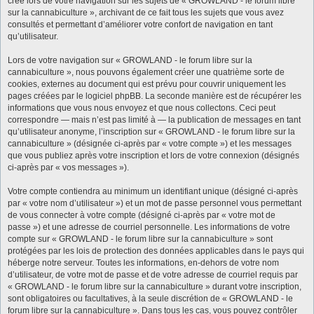
créé lors de votre navigation sur les sujets de « GROWLAND - le forum libre
sur la cannabiculture », archivant de ce fait tous les sujets que vous avez
consultés et permettant d’améliorer votre confort de navigation en tant
qu’utilisateur.
Lors de votre navigation sur « GROWLAND - le forum libre sur la
cannabiculture », nous pouvons également créer une quatrième sorte de
cookies, externes au document qui est prévu pour couvrir uniquement les
pages créées par le logiciel phpBB. La seconde manière est de récupérer les
informations que vous nous envoyez et que nous collectons. Ceci peut
correspondre — mais n’est pas limité à — la publication de messages en tant
qu’utilisateur anonyme, l’inscription sur « GROWLAND - le forum libre sur la
cannabiculture » (désignée ci-après par « votre compte ») et les messages
que vous publiez après votre inscription et lors de votre connexion (désignés
ci-après par « vos messages »).
Votre compte contiendra au minimum un identifiant unique (désigné ci-après
par « votre nom d’utilisateur ») et un mot de passe personnel vous permettant
de vous connecter à votre compte (désigné ci-après par « votre mot de
passe ») et une adresse de courriel personnelle. Les informations de votre
compte sur « GROWLAND - le forum libre sur la cannabiculture » sont
protégées par les lois de protection des données applicables dans le pays qui
héberge notre serveur. Toutes les informations, en-dehors de votre nom
d’utilisateur, de votre mot de passe et de votre adresse de courriel requis par
« GROWLAND - le forum libre sur la cannabiculture » durant votre inscription,
sont obligatoires ou facultatives, à la seule discrétion de « GROWLAND - le
forum libre sur la cannabiculture ». Dans tous les cas, vous pouvez contrôler