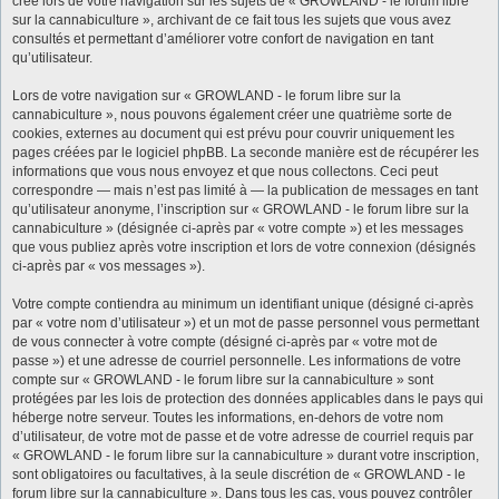
créé lors de votre navigation sur les sujets de « GROWLAND - le forum libre
sur la cannabiculture », archivant de ce fait tous les sujets que vous avez
consultés et permettant d’améliorer votre confort de navigation en tant
qu’utilisateur.
Lors de votre navigation sur « GROWLAND - le forum libre sur la
cannabiculture », nous pouvons également créer une quatrième sorte de
cookies, externes au document qui est prévu pour couvrir uniquement les
pages créées par le logiciel phpBB. La seconde manière est de récupérer les
informations que vous nous envoyez et que nous collectons. Ceci peut
correspondre — mais n’est pas limité à — la publication de messages en tant
qu’utilisateur anonyme, l’inscription sur « GROWLAND - le forum libre sur la
cannabiculture » (désignée ci-après par « votre compte ») et les messages
que vous publiez après votre inscription et lors de votre connexion (désignés
ci-après par « vos messages »).
Votre compte contiendra au minimum un identifiant unique (désigné ci-après
par « votre nom d’utilisateur ») et un mot de passe personnel vous permettant
de vous connecter à votre compte (désigné ci-après par « votre mot de
passe ») et une adresse de courriel personnelle. Les informations de votre
compte sur « GROWLAND - le forum libre sur la cannabiculture » sont
protégées par les lois de protection des données applicables dans le pays qui
héberge notre serveur. Toutes les informations, en-dehors de votre nom
d’utilisateur, de votre mot de passe et de votre adresse de courriel requis par
« GROWLAND - le forum libre sur la cannabiculture » durant votre inscription,
sont obligatoires ou facultatives, à la seule discrétion de « GROWLAND - le
forum libre sur la cannabiculture ». Dans tous les cas, vous pouvez contrôler