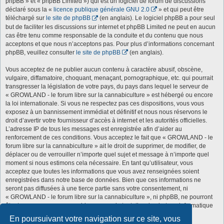
phpBB » et « phpBB Limited ») qui est un logiciel de forum de discussions
déclaré sous la «
licence publique générale GNU 2.0
» et qui peut être
téléchargé sur
le site de phpBB
(en anglais). Le logiciel phpBB a pour seul
but de faciliter les discussions sur internet et phpBB Limited ne peut en aucun
cas être tenu comme responsable de la conduite et du contenu que nous
acceptons et que nous n’acceptons pas. Pour plus d’informations concernant
phpBB, veuillez consulter
le site de phpBB
(en anglais).
Vous acceptez de ne publier aucun contenu à caractère abusif, obscène,
vulgaire, diffamatoire, choquant, menaçant, pornographique, etc. qui pourrait
transgresser la législation de votre pays, du pays dans lequel le serveur de
« GROWLAND - le forum libre sur la cannabiculture » est hébergé ou encore
la loi internationale. Si vous ne respectez pas ces dispositions, vous vous
exposez à un bannissement immédiat et définitif et nous nous réservons le
droit d’avertir votre fournisseur d’accès à internet et les autorités officielles.
L’adresse IP de tous les messages est enregistrée afin d’aider au
renforcement de ces conditions. Vous acceptez le fait que « GROWLAND - le
forum libre sur la cannabiculture » ait le droit de supprimer, de modifier, de
déplacer ou de verrouiller n’importe quel sujet et message à n’importe quel
moment si nous estimons cela nécessaire. En tant qu’utilisateur, vous
acceptez que toutes les informations que vous avez renseignées soient
enregistrées dans notre base de données. Bien que ces informations ne
seront pas diffusées à une tierce partie sans votre consentement, ni
« GROWLAND - le forum libre sur la cannabiculture », ni phpBB, ne pourront
être tenus comme responsables en cas de tentative de piratage informatique
visant à compromettre vos données.
En poursuivant votre navigation sur ce site, vous