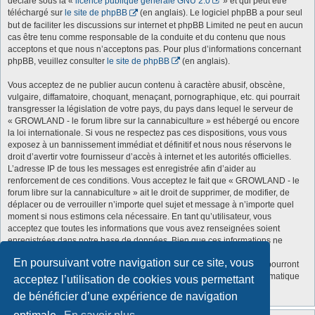
déclaré sous la «
licence publique générale GNU 2.0
» et qui peut être
téléchargé sur
le site de phpBB
(en anglais). Le logiciel phpBB a pour seul
but de faciliter les discussions sur internet et phpBB Limited ne peut en aucun
cas être tenu comme responsable de la conduite et du contenu que nous
acceptons et que nous n’acceptons pas. Pour plus d’informations concernant
phpBB, veuillez consulter
le site de phpBB
(en anglais).
Vous acceptez de ne publier aucun contenu à caractère abusif, obscène,
vulgaire, diffamatoire, choquant, menaçant, pornographique, etc. qui pourrait
transgresser la législation de votre pays, du pays dans lequel le serveur de
« GROWLAND - le forum libre sur la cannabiculture » est hébergé ou encore
la loi internationale. Si vous ne respectez pas ces dispositions, vous vous
exposez à un bannissement immédiat et définitif et nous nous réservons le
droit d’avertir votre fournisseur d’accès à internet et les autorités officielles.
L’adresse IP de tous les messages est enregistrée afin d’aider au
renforcement de ces conditions. Vous acceptez le fait que « GROWLAND - le
forum libre sur la cannabiculture » ait le droit de supprimer, de modifier, de
déplacer ou de verrouiller n’importe quel sujet et message à n’importe quel
moment si nous estimons cela nécessaire. En tant qu’utilisateur, vous
acceptez que toutes les informations que vous avez renseignées soient
enregistrées dans notre base de données. Bien que ces informations ne
seront pas diffusées à une tierce partie sans votre consentement, ni
En poursuivant votre navigation sur ce site, vous
« GROWLAND - le forum libre sur la cannabiculture », ni phpBB, ne pourront
être tenus comme responsables en cas de tentative de piratage informatique
acceptez l’utilisation de cookies vous permettant
visant à compromettre vos données.
de bénéficier d’une expérience de navigation