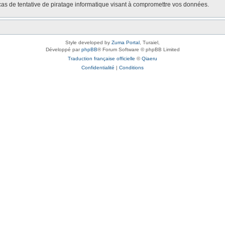
as de tentative de piratage informatique visant à compromettre vos données.
Style developed by
Zuma Portal
, Turaiel,
Développé par
phpBB
® Forum Software © phpBB Limited
Traduction française officielle
©
Qiaeru
Confidentialité
|
Conditions