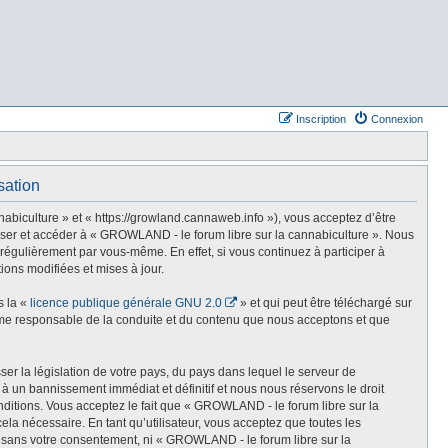
Inscription
Connexion
sation
abiculture » et « https://growland.cannaweb.info »), vous acceptez d’être
liser et accéder à « GROWLAND - le forum libre sur la cannabiculture ». Nous
régulièrement par vous-même. En effet, si vous continuez à participer à
ons modifiées et mises à jour.
s la «
licence publique générale GNU 2.0
» et qui peut être téléchargé sur
comme responsable de la conduite et du contenu que nous acceptons et que
er la législation de votre pays, du pays dans lequel le serveur de
à un bannissement immédiat et définitif et nous nous réservons le droit
conditions. Vous acceptez le fait que « GROWLAND - le forum libre sur la
ela nécessaire. En tant qu’utilisateur, vous acceptez que toutes les
e sans votre consentement, ni « GROWLAND - le forum libre sur la