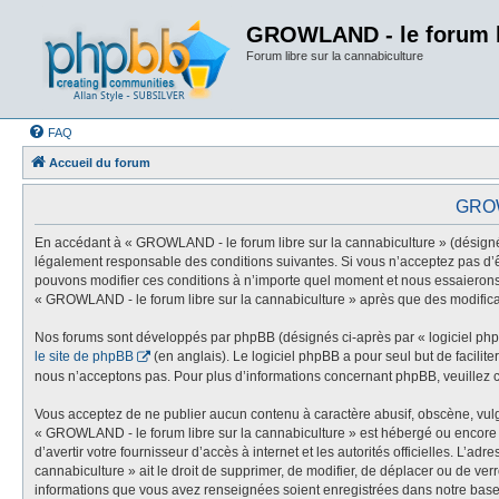
GROWLAND - le forum li
Forum libre sur la cannabiculture
FAQ
Accueil du forum
GROWL
En accédant à « GROWLAND - le forum libre sur la cannabiculture » (désigné c
légalement responsable des conditions suivantes. Si vous n’acceptez pas d’ê
pouvons modifier ces conditions à n’importe quel moment et nous essaierons d
« GROWLAND - le forum libre sur la cannabiculture » après que des modificat
Nos forums sont développés par phpBB (désignés ci-après par « logiciel phpB
le site de phpBB
(en anglais). Le logiciel phpBB a pour seul but de facili
nous n’acceptons pas. Pour plus d’informations concernant phpBB, veuillez 
Vous acceptez de ne publier aucun contenu à caractère abusif, obscène, vulga
« GROWLAND - le forum libre sur la cannabiculture » est hébergé ou encore la
d’avertir votre fournisseur d’accès à internet et les autorités officielles. L
cannabiculture » ait le droit de supprimer, de modifier, de déplacer ou de ve
informations que vous avez renseignées soient enregistrées dans notre base 