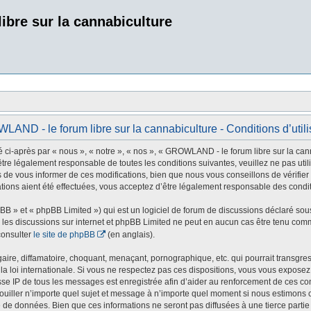
bre sur la cannabiculture
AND - le forum libre sur la cannabiculture - Conditions d’utili
i-après par « nous », « notre », « nos », « GROWLAND - le forum libre sur la cann
tre légalement responsable de toutes les conditions suivantes, veuillez ne pas uti
e vous informer de ces modifications, bien que nous vous conseillons de vérifier 
ions aient été effectuées, vous acceptez d’être légalement responsable des conditi
B » et « phpBB Limited ») qui est un logiciel de forum de discussions déclaré sou
ter les discussions sur internet et phpBB Limited ne peut en aucun cas être tenu 
consulter
le site de phpBB
(en anglais).
ire, diffamatoire, choquant, menaçant, pornographique, etc. qui pourrait transgress
 loi internationale. Si vous ne respectez pas ces dispositions, vous vous exposez 
’adresse IP de tous les messages est enregistrée afin d’aider au renforcement de ces 
rrouiller n’importe quel sujet et message à n’importe quel moment si nous estimons c
de données. Bien que ces informations ne seront pas diffusées à une tierce parti