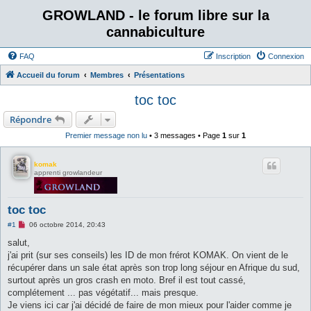
GROWLAND - le forum libre sur la
cannabiculture
FAQ
Inscription
Connexion
Accueil du forum
Membres
Présentations
toc toc
Répondre
Premier message non lu
• 3 messages • Page
1
sur
1
komak
apprenti growlandeur
toc toc
M
#1
06 octobre 2014, 20:43
e
s
salut,
s
j'ai prit (sur ses conseils) les ID de mon frérot KOMAK. On vient de le
a
g
récupérer dans un sale état après son trop long séjour en Afrique du sud,
e
surtout après un gros crash en moto. Bref il est tout cassé,
n
o
complétement ... pas végétatif... mais presque.
n
Je viens ici car j'ai décidé de faire de mon mieux pour l'aider comme je
l