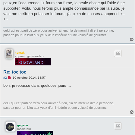
u
peux,en l’occurrence lui fournir sa fume, la seule chose qui l'aide à se
supporter. Voila, nous ferons plus ample connaissance par la suite, je
vais me mettre a potasser le forum, j'ai plein de choses a apprendre...
++
celui qui est parti de zéro pour arriver à rien, n'a de merci à dire à personne.
passez pour un idiot aux yeux d'un imbécile et une volupté de gourmet.
komak
apprenti growlandeur
Re: toc toc
M
#2
10 octobre 2014, 18:57
e
s
bon, je repasse dans quelques jours ...
s
a
g
e
n
celui qui est parti de zéro pour arriver à rien, n'a de merci à dire à personne.
o
passez pour un idiot aux yeux d'un imbécile et une volupté de gourmet.
n
l
u
gegene
mediateur