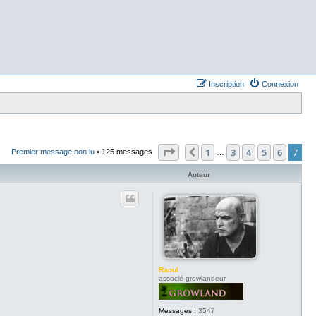
Inscription
Connexion
Page
7
sur
7
1
3
4
5
6
7
Précédent
Premier message non lu
• 125 messages
…
Auteur
Raoul
associé growlandeur
Messages :
3547