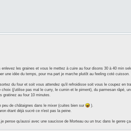
nlevez les graines et vous le mettez à cuire au four disons 30 à 40 min selo
er une idée du temps, pour ma part je marche plutôt au feeling coté cuisson.
 sortez du four et soit vous attendez qu'il refroidisse soit vous le coupez en tr
oix (j'utilise pas mal le curry, le cumin et le piment), du parmesan râpé, un
 gratinez au four 10 minutes.
 un peu de châtaignes dans le mixer (cuites bien sur
).
ron étant déjà sucré ce n'est pas la peine.
.je pense qu'aussi avec une saucisse de Morteau ou un truc dans le genre ça 