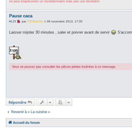
on peut emprisonner un révolutionnaire mais pas une révolution
Pause caca
M
#125
par
TiTiTwisTer
»
06 novembre 2013, 17:35
e
s
Laisser mijoter 30 minutes , saler et poivrer avant de servir
s
S'accomp
a
g
e
n
o
n
l
u
Vous ne pouvez pas consulter les pièces jointes insérées à ce message.
Répondre
Revenir à « La cuisine »
Accueil du forum