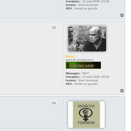
Inscription :
15 avril 2009, 03:09
humeur :
âme heureuse
AKA :
fermer sa gueule
H
a
u
t
Raoul
associé growlandeur
Messages :
3547
Inscription :
15 avril 2009, 03:09
humeur :
âme heureuse
AKA :
fermer sa gueule
H
a
u
t