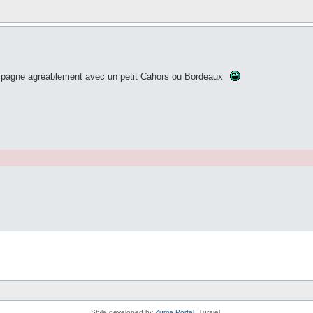
agne agréablement avec un petit Cahors ou Bordeaux
Style developed by
Zuma Portal
, Turaiel,