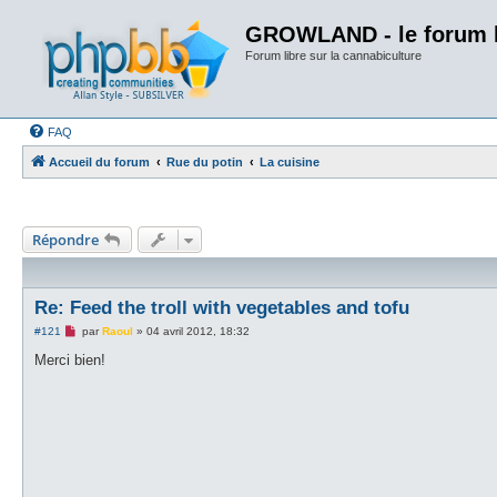
GROWLAND - le forum li
Forum libre sur la cannabiculture
FAQ
Accueil du forum
Rue du potin
La cuisine
Répondre
Re: Feed the troll with vegetables and tofu
M
#121
par
Raoul
»
04 avril 2012, 18:32
e
s
Merci bien!
s
a
g
e
n
o
n
l
u