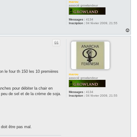
marou
associé growlandeur
Messages :
4134
Inscription :
04 février 2009, 21:55
H
a
u
t
n le four th 150 les 10 premières
marou
associé growlandeur
anches pour débiter la chair en
Messages :
4134
 peu de sel et de la crème de soja.
Inscription :
04 février 2009, 21:55
doit être pas mal.