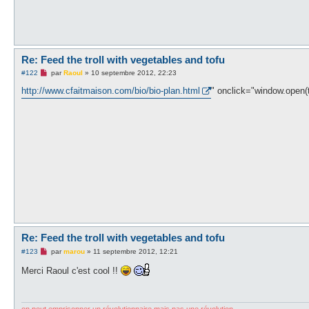
Re: Feed the troll with vegetables and tofu
M
#122
par
Raoul
»
10 septembre 2012, 22:23
e
s
http://www.cfaitmaison.com/bio/bio-plan.html
" onclick="window.open(th
s
a
g
e
n
o
n
l
u
Re: Feed the troll with vegetables and tofu
M
#123
par
marou
»
11 septembre 2012, 12:21
e
s
Merci Raoul c'est cool !!
s
a
g
e
n