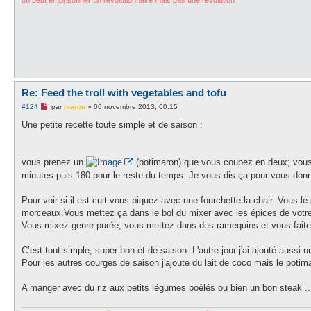
on peut emprisonner un révolutionnaire mais pas une révolution
o
n
l
u
Re: Feed the troll with vegetables and tofu
M
#124
par
marou
»
06 novembre 2013, 00:15
e
s
Une petite recette toute simple et de saison :
s
a
g
e
vous prenez un
(potimaron) que vous coupez en deux; vous e
n
o
minutes puis 180 pour le reste du temps. Je vous dis ça pour vous donn
n
l
u
Pour voir si il est cuit vous piquez avec une fourchette la chair. Vous le
morceaux.Vous mettez ça dans le bol du mixer avec les épices de votre ch
Vous mixez genre purée, vous mettez dans des ramequins et vous faites
C’est tout simple, super bon et de saison. L'autre jour j'ai ajouté aussi
Pour les autres courges de saison j'ajoute du lait de coco mais le potima
A manger avec du riz aux petits légumes poêlés ou bien un bon steak ..