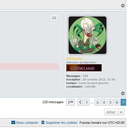
H
a
u
t
TiTiTwisTer
debutant growlandeur
Messages :
138
Inscription :
30 octobre 2012, 12:56
humeur :
Levé du pied gauche
Localisation :
Joinville
H
a
Page
7
sur
7
u
1
3
4
5
6
7
Précédent
125 messages
…
t
Aller
Nous contacter
Supprimer les cookies
Fuseau horaire sur
UTC+02:00