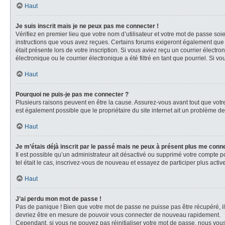
Haut
Je suis inscrit mais je ne peux pas me connecter !
Vérifiez en premier lieu que votre nom d’utilisateur et votre mot de passe soi
instructions que vous avez reçues. Certains forums exigeront également que le
était présente lors de votre inscription. Si vous aviez reçu un courrier élec
électronique ou le courrier électronique a été filtré en tant que pourriel. Si 
Haut
Pourquoi ne puis-je pas me connecter ?
Plusieurs raisons peuvent en être la cause. Assurez-vous avant tout que votre 
est également possible que le propriétaire du site internet ait un problème de c
Haut
Je m’étais déjà inscrit par le passé mais ne peux à présent plus me conn
Il est possible qu’un administrateur ait désactivé ou supprimé votre compte p
tel était le cas, inscrivez-vous de nouveau et essayez de participer plus act
Haut
J’ai perdu mon mot de passe !
Pas de panique ! Bien que votre mot de passe ne puisse pas être récupéré, il p
devriez être en mesure de pouvoir vous connecter de nouveau rapidement.
Cependant, si vous ne pouvez pas réinitialiser votre mot de passe, nous vous