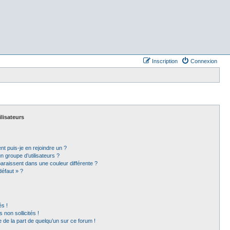
Inscription
Connexion
ilisateurs
nt puis-je en rejoindre un ?
 groupe d’utilisateurs ?
paraissent dans une couleur différente ?
défaut » ?
s !
non sollicités !
e de la part de quelqu’un sur ce forum !