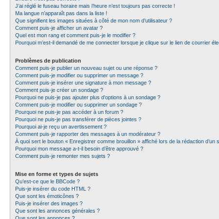
J’ai réglé le fuseau horaire mais l’heure n’est toujours pas correcte !
Ma langue n’apparaît pas dans la liste !
Que signifient les images situées à côté de mon nom d’utilisateur ?
Comment puis-je afficher un avatar ?
Quel est mon rang et comment puis-je le modifier ?
Pourquoi m’est-il demandé de me connecter lorsque je clique sur le lien de courrier élec
Problèmes de publication
Comment puis-je publier un nouveau sujet ou une réponse ?
Comment puis-je modifier ou supprimer un message ?
Comment puis-je insérer une signature à mon message ?
Comment puis-je créer un sondage ?
Pourquoi ne puis-je pas ajouter plus d’options à un sondage ?
Comment puis-je modifier ou supprimer un sondage ?
Pourquoi ne puis-je pas accéder à un forum ?
Pourquoi ne puis-je pas transférer de pièces jointes ?
Pourquoi ai-je reçu un avertissement ?
Comment puis-je rapporter des messages à un modérateur ?
À quoi sert le bouton « Enregistrer comme brouillon » affiché lors de la rédaction d’un s
Pourquoi mon message a-t-il besoin d’être approuvé ?
Comment puis-je remonter mes sujets ?
Mise en forme et types de sujets
Qu’est-ce que le BBCode ?
Puis-je insérer du code HTML ?
Que sont les émoticônes ?
Puis-je insérer des images ?
Que sont les annonces générales ?
Que sont les annonces ?