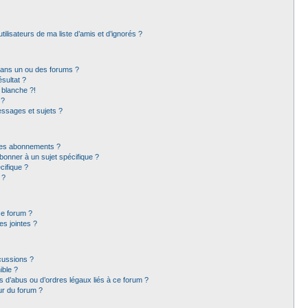
ilisateurs de ma liste d’amis et d’ignorés ?
dans un ou des forums ?
sultat ?
 blanche ?!
 ?
ssages et sujets ?
t les abonnements ?
bonner à un sujet spécifique ?
ifique ?
 ?
ce forum ?
s jointes ?
cussions ?
ible ?
 d’abus ou d’ordres légaux liés à ce forum ?
ur du forum ?