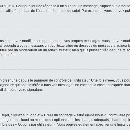
 sujet ». Pour publier une réponse à un sujet ou un message, cliquez sur le bouton
est affichée en bas de l’écran du forum ou du sujet. Par exemple : vous pouvez pu
us ne pouvez modifier ou supprimer que vos propres messages. Vous pouvez modif
éjà répondu à votre message, un petit texte situé en dessous du message affichera le
fectuée par un modérateur ou un administrateur, bien qu’ils puissent rédiger une raiso
é publiée.
créer une depuis le panneau de contrôle de l’utilisateur. Une fois créée, vous pou
signature qui sera insérée à tous vos messages en cochant la case appropriée dans l
it d’insérer votre signature.
jet, cliquez sur l’onglet « Créer un sondage » situé en-dessous du formulaire princ
 sondage en incluant au moins deux options dans les champs adéquats, chaque optio
ombre des « Options par utilisateur ». Vous pouvez également spécifier une limite de 