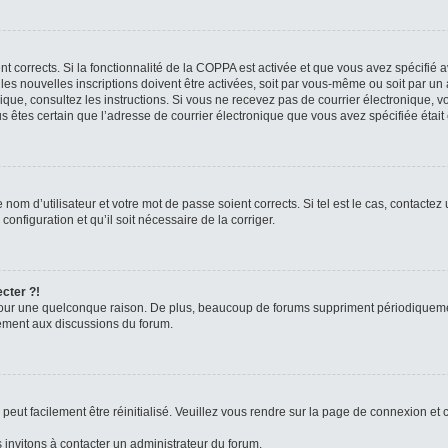
ent corrects. Si la fonctionnalité de la COPPA est activée et que vous avez spécifié 
s nouvelles inscriptions doivent être activées, soit par vous-même ou soit par un a
tronique, consultez les instructions. Si vous ne recevez pas de courrier électroniqu
vous êtes certain que l’adresse de courrier électronique que vous avez spécifiée étai
nom d’utilisateur et votre mot de passe soient corrects. Si tel est le cas, contactez
onfiguration et qu’il soit nécessaire de la corriger.
ecter ?!
our une quelconque raison. De plus, beaucoup de forums suppriment périodiquement l
ivement aux discussions du forum.
eut facilement être réinitialisé. Veuillez vous rendre sur la page de connexion et 
 invitons à contacter un administrateur du forum.