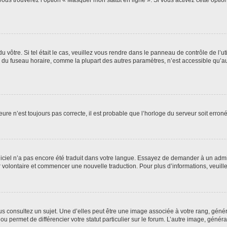
vous trouverez l’option « Masquer mon statut en ligne ». Si vous activez cette opti
 du vôtre. Si tel était le cas, veuillez vous rendre dans le panneau de contrôle de l’u
u fuseau horaire, comme la plupart des autres paramètres, n’est accessible qu’aux uti
eure n’est toujours pas correcte, il est probable que l’horloge du serveur soit erro
logiciel n’a pas encore été traduit dans votre langue. Essayez de demander à un admin
ter volontaire et commencer une nouvelle traduction. Pour plus d’informations, veuil
s consultez un sujet. Une d’elles peut être une image associée à votre rang, géné
ou permet de différencier votre statut particulier sur le forum. L’autre image, gén