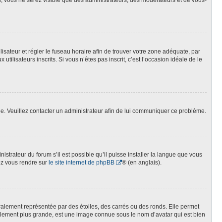
on, vous ne serez visible que des administrateurs, des modérateurs et de vous-
tilisateur et régler le fuseau horaire afin de trouver votre zone adéquate, par
lisateurs inscrits. Si vous n’êtes pas inscrit, c’est l’occasion idéale de le
née. Veuillez contacter un administrateur afin de lui communiquer ce problème.
istrateur du forum s’il est possible qu’il puisse installer la langue que vous
lez vous rendre sur
le site internet de phpBB
® (en anglais).
ralement représentée par des étoiles, des carrés ou des ronds. Elle permet
éralement plus grande, est une image connue sous le nom d’avatar qui est bien