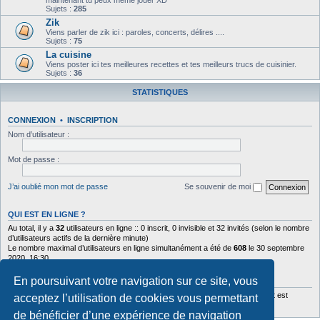
maintenant tu peux meme jouer XD
Sujets :
285
Zik
Viens parler de zik ici : paroles, concerts, délires ....
Sujets :
75
La cuisine
Viens poster ici tes meilleures recettes et tes meilleurs trucs de cuisinier.
Sujets :
36
STATISTIQUES
CONNEXION
•
INSCRIPTION
Nom d’utilisateur :
Mot de passe :
J’ai oublié mon mot de passe
Se souvenir de moi
QUI EST EN LIGNE ?
Au total, il y a
32
utilisateurs en ligne :: 0 inscrit, 0 invisible et 32 invités (selon le nombre
d’utilisateurs actifs de la dernière minute)
Le nombre maximal d’utilisateurs en ligne simultanément a été de
608
le 30 septembre
2020, 16:30
En poursuivant votre navigation sur ce site, vous
STATISTIQUES
110643
messages •
3282
sujets •
98
membres • Notre membre le plus récent est
acceptez l’utilisation de cookies vous permettant
TiTiTwisTer
de bénéficier d’une expérience de navigation