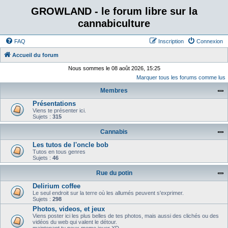
GROWLAND - le forum libre sur la
cannabiculture
FAQ
Inscription
Connexion
Accueil du forum
Nous sommes le 08 août 2026, 15:25
Marquer tous les forums comme lus
Membres
Présentations
Viens te présenter ici.
Sujets :
315
Cannabis
Les tutos de l'oncle bob
Tutos en tous genres
Sujets :
46
Rue du potin
Delirium coffee
Le seul endroit sur la terre où les allumés peuvent s'exprimer.
Sujets :
298
Photos, videos, et jeux
Viens poster ici les plus belles de tes photos, mais aussi des clichés ou des
vidéos du web qui valent le détour.