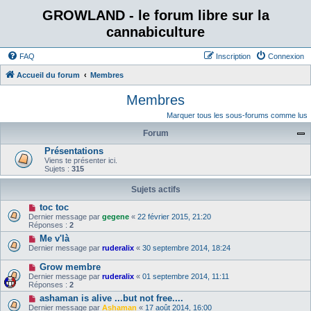
GROWLAND - le forum libre sur la
cannabiculture
FAQ
Inscription
Connexion
Accueil du forum
Membres
Membres
Marquer tous les sous-forums comme lus
Forum
Présentations
Viens te présenter ici.
Sujets :
315
Sujets actifs
toc toc
Dernier message par
gegene
«
22 février 2015, 21:20
Réponses :
2
Me v'là
Dernier message par
ruderalix
«
30 septembre 2014, 18:24
Grow membre
Dernier message par
ruderalix
«
01 septembre 2014, 11:11
Réponses :
2
ashaman is alive ...but not free....
Dernier message par
Ashaman
«
17 août 2014, 16:00