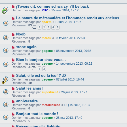
j'l'avais dit: comme schwarzy, i'll be back
Dernier message par
PBZ
«
15 août 2014, 17:12
La nature de métamatière et l'hommage rendu aux anciens
Dernier message par
spazm
«
10 mai 2014, 17:07
Réponses :
83
1
2
3
4
5
Noob
Dernier message par
marou
«
03 février 2014, 22:53
Réponses :
5
stone again
Dernier message par
gegene
«
08 novembre 2013, 00:36
Réponses :
8
Bien le bonjour chez vous...
Dernier message par
gegene
«
14 septembre 2013, 09:22
Réponses :
31
1
2
Salut, elle est ou la teuf ? :D
Dernier message par
gegene
«
07 juillet 2013, 16:44
Réponses :
10
Salut les amis !
Dernier message par
superbienf
«
26 juin 2013, 17:27
Réponses :
4
anniversaire
Dernier message par
metallicseed
«
12 juin 2013, 19:13
Réponses :
6
Bonjour tout le monde !
Dernier message par
gegene
«
26 mai 2013, 17:49
Réponses :
5
Présentation d'el FaNcHo