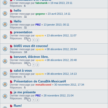
Dernier message par
fabotanik
«
19 mai 2013, 23:11
Réponses :
6
hello
Dernier message par
gegene
«
23 avril 2013, 14:11
Réponses :
11
Hello
Dernier message par
PBZ
«
13 janvier 2013, 00:11
Réponses :
11
presentation
Dernier message par
spazm
«
13 décembre 2012, 11:07
Réponses :
23
1
2
bld01 vous dit coucou!
Dernier message par
spazm
«
08 décembre 2012, 20:54
Réponses :
10
beruvert, éléctron libre.
Dernier message par
spazm
«
08 décembre 2012, 20:48
Réponses :
33
1
2
salut à vous
Dernier message par
spazm
«
08 décembre 2012, 14:13
Réponses :
5
Présentation de CanaBik-MexicanH
Dernier message par
metallicseed
«
30 novembre 2012, 17:34
Réponses :
5
je me présente
Dernier message par
PBZ
«
28 novembre 2012, 21:04
Réponses :
25
1
2
Rum!