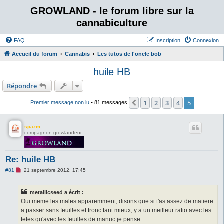
GROWLAND - le forum libre sur la
cannabiculture
FAQ
Inscription
Connexion
Accueil du forum
Cannabis
Les tutos de l'oncle bob
huile HB
Répondre
1
2
3
4
5
Précédent
Premier message non lu
• 81 messages
spazm
compagnon growlandeur
Re: huile HB
M
#81
21 septembre 2012, 17:45
e
s
s
metallicseed a écrit :
a
g
Oui meme les males apparemment, disons que si t'as assez de matiere
e
a passer sans feuilles et tronc tant mieux, y a un meilleur ratio avec les
n
o
tetes qu'avec les feuilles de manuc je pense.
n