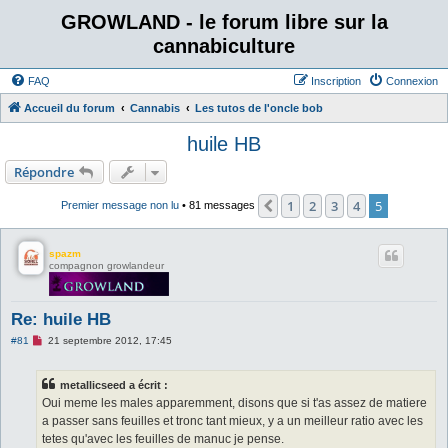
GROWLAND - le forum libre sur la
cannabiculture
FAQ
Inscription
Connexion
Accueil du forum
Cannabis
Les tutos de l'oncle bob
huile HB
Répondre
1
2
3
4
5
Précédent
Premier message non lu
• 81 messages
spazm
compagnon growlandeur
Re: huile HB
M
#81
21 septembre 2012, 17:45
e
s
s
metallicseed a écrit :
a
g
Oui meme les males apparemment, disons que si t'as assez de matiere
e
a passer sans feuilles et tronc tant mieux, y a un meilleur ratio avec les
n
o
tetes qu'avec les feuilles de manuc je pense.
n